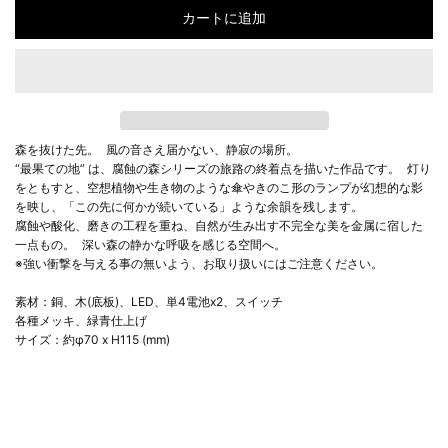
カートに追加
森を抜けた先。 風の音さえ届かない、静寂の場所。
“最果ての地” は、腐蝕の森シリーズの旅路の終着点を描いた作品です。 灯り
をともすと、空想植物や生き物のような傘やきのこ形のランプが幻想的な影
を映し、「この先に何かが続いている」ような余韻を残します。
腐蝕や酸化、磨きの工程を重ね、自然が生み出す不完全な美を金属に宿した
一点もの。 深い森の静かな呼吸を感じる空間へ。
※強い衝撃を与える事の無いよう、お取り扱いにはご注意ください。
素材：銅、木(底板)、LED、単4電池x2、スイッチ
各種メッキ、緑青仕上げ
サイズ：約φ70 x H115 (mm)