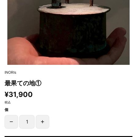
INORIs
最果ての地①
¥31,900
税込
個