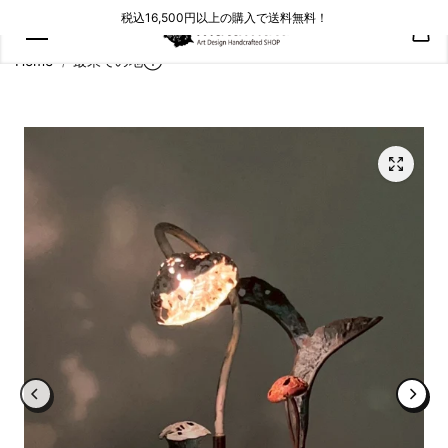
コンテン
税込16,500円以上の購入で送料無料！
ツにスキ
ップ
Home
最果ての地①