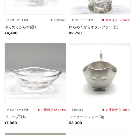
在庫切れ
在庫僅少 (2 units)
グラス・アート夢屋
グラス・アート夢屋
ゆらめくがらす(器)
ゆらめくがらすタンブラー(低)
¥4,400
¥2,750
在庫僅少 (2 units)
在庫僅少 (1 units)
グラス・アート夢屋
長島のぼる
ウエーブ豆鉢
コーヒーメジャー10g
¥1,980
¥3,300