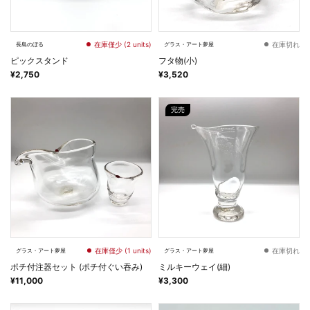
在庫僅少 (2 units)
在庫切れ
長島のぼる
グラス・アート夢屋
ピックスタンド
フタ物(小)
¥2,750
¥3,520
完売
在庫僅少 (1 units)
在庫切れ
グラス・アート夢屋
グラス・アート夢屋
ポチ付注器セット (ポチ付ぐい吞み)
ミルキーウェイ(細)
¥11,000
¥3,300