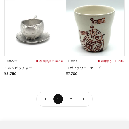
在庫僅少 (1 units)
在庫僅少 (1 units)
長島のぼる
田原形子
ミルクピッチャー
ロボフラワー カップ
¥2,750
¥7,700
1
2