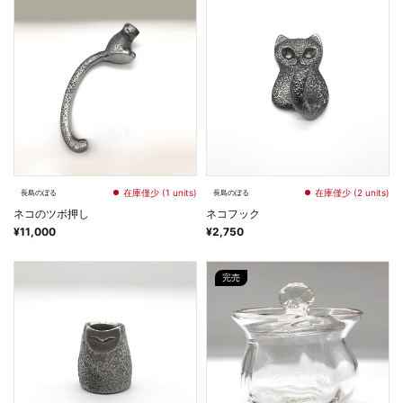
在庫僅少 (1 units)
在庫僅少 (2 units)
長島のぼる
長島のぼる
ネコのツボ押し
ネコフック
¥11,000
¥2,750
完売