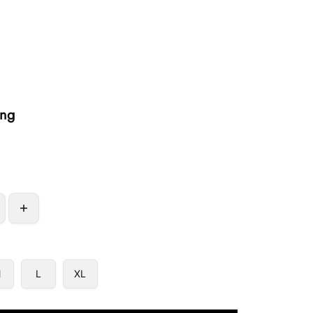
ng
0
M
L
XL