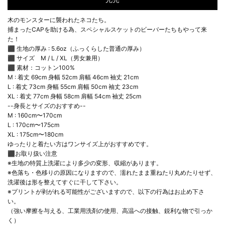
木のモンスターに襲われたネコたち。
捕まったCAPを助ける為、スペシャルスケットのビーバーたちもやって来
た！
⬛︎ 生地の厚み : 5.6oz（ふっくらした普通の厚み）
⬛︎ サイズ M / L / XL（男女兼用）
⬛︎ 素材：コットン100%
M : 着丈 69cm 身幅 52cm 肩幅 46cm 袖丈 21cm
L : 着丈 73cm 身幅 55cm 肩幅 50cm 袖丈 23cm
XL : 着丈 77cm 身幅 58cm 肩幅 54cm 袖丈 25cm
--身長とサイズのおすすめ--
M : 160cm〜170cm
L : 170cm〜175cm
XL : 175cm〜180cm
ゆったりと着たい方はワンサイズ上がおすすめです。
⬛︎お取り扱い注意
※生地の特質上洗濯により多少の変形、収縮があります。
※色落ち・色移りの原因になりますので、濡れたまま重ねたり丸めたりせず、
洗濯後は形を整えてすぐに干して下さい。
※プリントが剥がれる可能性がございますので、以下の行為はお止め下さ
い。
（強い摩擦を与える、工業用洗剤の使用、高温への接触、鋭利な物で引っか
く）