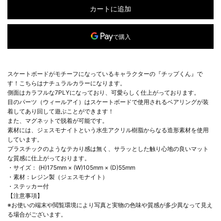
カートに追加
別のお支払い方法
スケートボードがモチーフになっているキャラクターの『チップくん』で
す！こちらはナチュラルカラーになります。
側面はカラフルな7PLYになっており、可愛らしく仕上がっております。
目のパーツ（ウィールアイ）はスケートボードで使用されるベアリングが装
着してあり回して遊ぶことができます！
また、マグネットで脱着が可能です。
素材には、ジェスモナイトという水生アクリル樹脂からなる造形素材を使用
しています。
プラスチックのようなテカり感は無く、サラッとした触り心地の良いマット
な質感に仕上がっております。
・サイズ： (H)175mm × (W)105mm × (D)55mm
・素材：レジン製（ジェスモナイト）
・ステッカー付
【注意事項】
※お使いの端末や閲覧環境により写真と実物の色味や質感が多少異なって見え
る場合がございます。