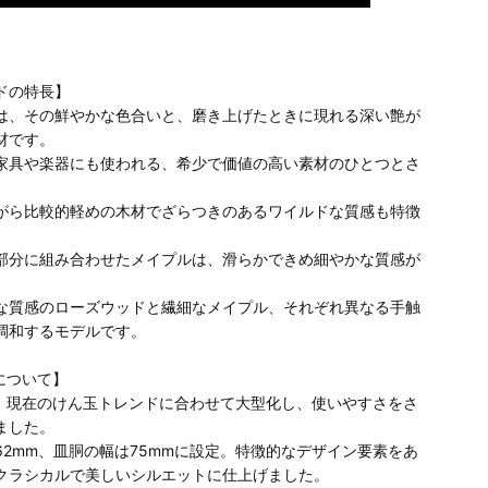
別のお支払い方法
ドの特長】
は、その鮮やかな色合いと、磨き上げたときに現れる深い艶が
材です。
家具や楽器にも使われる、希少で価値の高い素材のひとつとさ
がら比較的軽めの木材でざらつきのあるワイルドな質感も特徴
。
部分に組み合わせたメイプルは、滑らかできめ細やかな質感が
な質感のローズウッドと繊細なメイプル、それぞれ異なる手触
調和するモデルです。
peについて】
peは、現在のけん玉トレンドに合わせて大型化し、使いやすさをさ
ました。
62mm、皿胴の幅は75mmに設定。特徴的なデザイン要素をあ
クラシカルで美しいシルエットに仕上げました。