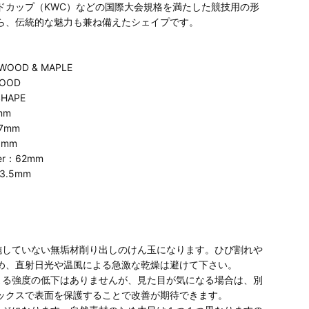
ドカップ（KWC）などの国際大会規格を満たした競技用の形
ら、伝統的な魅力も兼ね備えたシェイプです。
WOOD & MAPLE
OOD
SHAPE
mm
47mm
1mm
ter：62mm
23.5mm
施していない無垢材削り出しのけん玉になります。ひび割れや
め、直射日光や温風による急激な乾燥は避けて下さい。
よる強度の低下はありませんが、見た目が気になる場合は、別
ックスで表面を保護することで改善が期待できます。