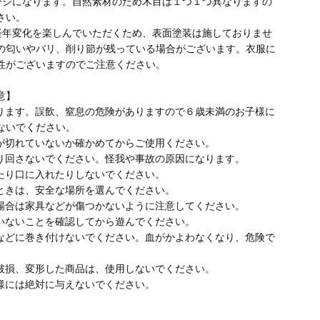
ージになります。自然素材のため木目は１つ１つ異なりますの
さい。
経年変化を楽しんでいただくため、表面塗装は施しておりませ
の匂いやバリ、削り節が残っている場合がございます。衣服に
性がございますのでご注意ください。
意】
ります。誤飲、窒息の危険がありますので６歳未満のお子様に
ないでください。
が切れていないか確かめてからご使用ください。
り回さないでください。怪我や事故の原因になります。
たり口に入れたりしないでください。
ときは、安全な場所を選んでください。
場合は家具などが傷つかないように注意してください。
いないことを確認してから遊んでください。
などに巻き付けないでください。血がかよわなくなり、危険で
破損、変形した商品は、使用しないでください。
様には絶対に与えないでください。