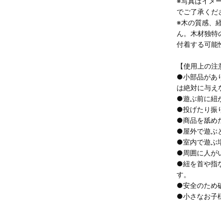
※写真はイメ
でご了承くだ
※木の質感、
ん。木材独特
付着する可能
【使用上の注
●小部品があ
は絶対に与え
●遊ぶ前に紐
●投げたり振
●商品を舐め
●屋外で遊ぶ
●室内で遊ぶ
●周囲に人が
●紐を首や指
す。
●安全のため
●小さなお子