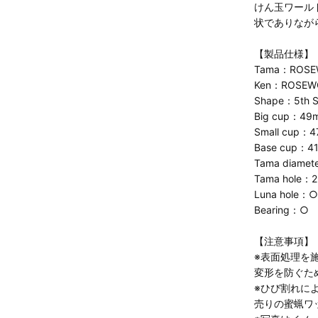
けん玉ワール
状でありなが
【製品仕様】
Tama：ROSE
Ken：ROSEW
Shape：5th 
Big cup：49
Small cup：
Base cup：4
Tama diame
Tama hole：
Luna hole：○
Bearing：○
【注意事項】
※表面処理を
変形を防ぐた
※ひび割れに
売りの蜜蝋ワ