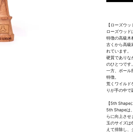
【ローズウッ
ローズウッド
特徴の高級木
古くから高級
れています。
硬質でありな
のひとつです
一方、ボール
特徴。
荒くワイルド
りが手の中で
【5th Sha
5th Sha
らに向上させ
玉のサイズは
えて排除し、