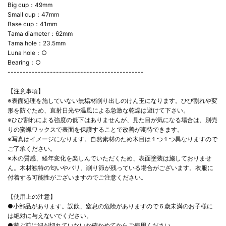
Big cup：49mm
Small cup：47mm
Base cup：41mm
Tama diameter：62mm
Tama hole：23.5mm
Luna hole：○
Bearing：○
---------------------------------------------
【注意事項】
※表面処理を施していない無垢材削り出しのけん玉になります。ひび割れや変
形を防ぐため、直射日光や温風による急激な乾燥は避けて下さい。
※ひび割れによる強度の低下はありませんが、見た目が気になる場合は、別売
りの蜜蝋ワックスで表面を保護することで改善が期待できます。
※写真はイメージになります。自然素材のため木目は１つ１つ異なりますので
ご了承ください。
※木の質感、経年変化を楽しんでいただくため、表面塗装は施しておりませ
ん。木材独特の匂いやバリ、削り節が残っている場合がございます。衣服に
付着する可能性がございますのでご注意ください。
【使用上の注意】
●小部品があります。誤飲、窒息の危険がありますので６歳未満のお子様に
は絶対に与えないでください。
●遊ぶ前に紐が切れていないか確かめてからご使用ください。