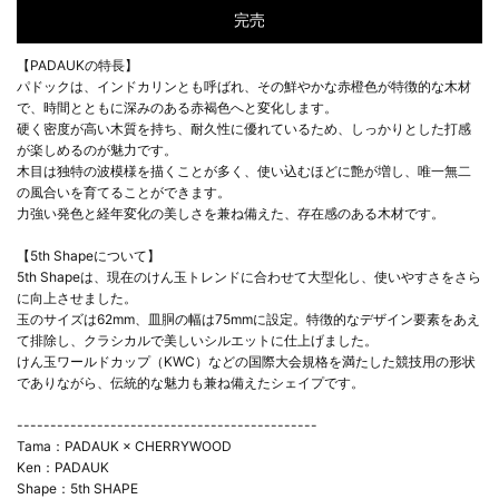
完売
【PADAUKの特長】
パドックは、インドカリンとも呼ばれ、その鮮やかな赤橙色が特徴的な木材
で、時間とともに深みのある赤褐色へと変化します。
硬く密度が高い木質を持ち、耐久性に優れているため、しっかりとした打感
が楽しめるのが魅力です。
木目は独特の波模様を描くことが多く、使い込むほどに艶が増し、唯一無二
の風合いを育てることができます。
力強い発色と経年変化の美しさを兼ね備えた、存在感のある木材です。
【5th Shapeについて】
5th Shapeは、現在のけん玉トレンドに合わせて大型化し、使いやすさをさら
に向上させました。
玉のサイズは62mm、皿胴の幅は75mmに設定。特徴的なデザイン要素をあえ
て排除し、クラシカルで美しいシルエットに仕上げました。
けん玉ワールドカップ（KWC）などの国際大会規格を満たした競技用の形状
でありながら、伝統的な魅力も兼ね備えたシェイプです。
---------------------------------------------
Tama：PADAUK × CHERRYWOOD
Ken：PADAUK
Shape：5th SHAPE