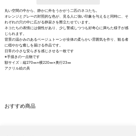
丸い空間の中から、静かに外をうかがう二匹のネコたち。
オレンジとグレーの対照的な色が、見る人に強い印象を与えると同時に、そ
れぞれの穴の中に広がる静寂さを際立たせています。
ネコたちの表情には個性があり、少し警戒しつつも好奇心に満ちた様子が感
じられます。
背景の温かみのあるベージュトーンが全体の柔らかい雰囲気を作り、観る者
に穏やかな癒しを届ける作品です。
日常の小さな安らぎを感じさせる一枚です
※手描きの一点物です
額サイズ：縦270㎜×横220㎜×奥行23㎜
アクリル絵の具
おすすめ商品