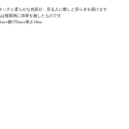
タッチと柔らかな色彩が、見る人に癒しと安らぎを届けます。
品は複製画に加筆を施したものです
㎜×横170㎜×厚さ14㎜