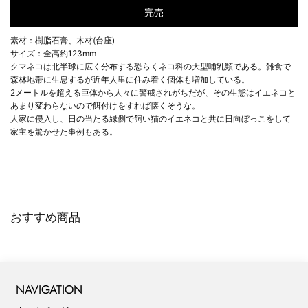
完売
素材：樹脂石膏、木材(台座)
サイズ：全高約123mm
クマネコは北半球に広く分布する恐らくネコ科の大型哺乳類である。雑食で
森林地帯に生息するが近年人里に住み着く個体も増加している。
2メートルを超える巨体から人々に警戒されがちだが、その生態はイエネコと
あまり変わらないので餌付けをすれば懐くそうな。
人家に侵入し、日の当たる縁側で飼い猫のイエネコと共に日向ぼっこをして
家主を驚かせた事例もある。
おすすめ商品
NAVIGATION