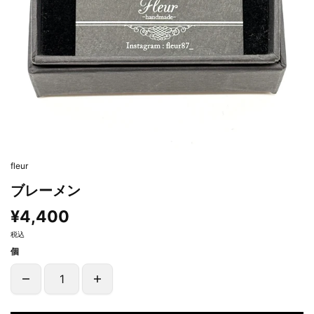
fleur
ブレーメン
¥4,400
税込
個