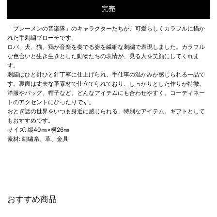
完売
「ブレーメンの音楽隊」のキャラクターたちが、可愛らしくカラフルに描か
れた手刺繍ブローチです。
ロバ、犬、猫、鶏が音楽を奏でる姿を繊細な刺繍で表現しました。カラフル
な色合いと生き生きとした動物たちの表情が、見る人を笑顔にしてくれま
す。
刺繍はひと針ひと針丁寧に仕上げられ、手仕事の温かみが感じられる一品で
す。裏面は丈夫な革素材で仕立てられており、しっかりとした作りが特徴。
洋服やバッグ、帽子など、どんなアイテムにも合わせやすく、コーディネー
トのアクセントにぴったりです。
おとぎ話の世界をいつも身近に感じられる、特別なアイテム。ギフトとして
もおすすめです。
サイズ: 縦40㎜×横26㎜
素材: 刺繍糸、革、金具
おすすめ商品