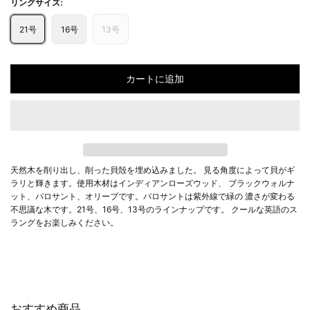
リングサイズ:
21号
16号
13号
カートに追加
天然木を削り出し、削った貝殻を埋め込みました。 見る角度によって貝がギ
ラリと輝きます。使用木材はインディアンローズウッド、 ブラックウォルナ
ット、パロサント、オリーブです。パロサントは紫外線で緑の 濃さが変わる
不思議な木です。21号、16号、13号のラインナップです。 クールな英語のス
ラングをお楽しみください。
おすすめ商品