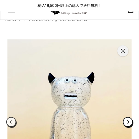
コンテン
税込16,500円以上の購入で送料無料！
ツにスキ
ップ
Home
キイロ(rainbow glitter standard)