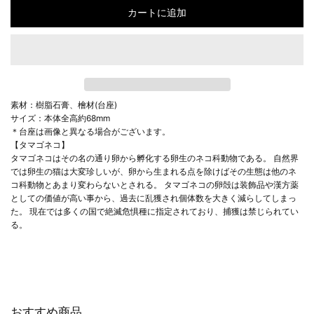
カートに追加
素材：樹脂石膏、檜材(台座)
サイズ：本体全高約68mm
＊台座は画像と異なる場合がございます。
【タマゴネコ】
タマゴネコはその名の通り卵から孵化する卵生のネコ科動物である。 自然界
では卵生の猫は大変珍しいが、卵から生まれる点を除けばその生態は他のネ
コ科動物とあまり変わらないとされる。 タマゴネコの卵殻は装飾品や漢方薬
としての価値が高い事から、過去に乱獲され個体数を大きく減らしてしまっ
た。 現在では多くの国で絶滅危惧種に指定されており、捕獲は禁じられてい
る。
おすすめ商品