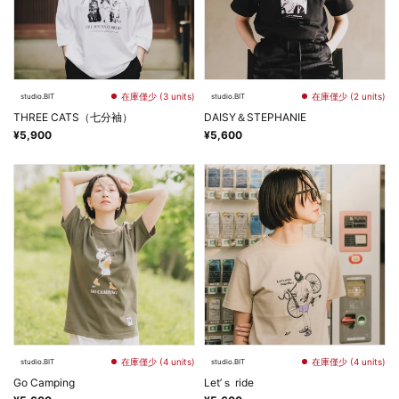
在庫僅少 (3 units)
在庫僅少 (2 units)
studio.BIT
studio.BIT
THREE CATS（七分袖）
DAISY＆STEPHANIE
¥5,900
¥5,600
在庫僅少 (4 units)
在庫僅少 (4 units)
studio.BIT
studio.BIT
Go Camping
Let’ｓ ride