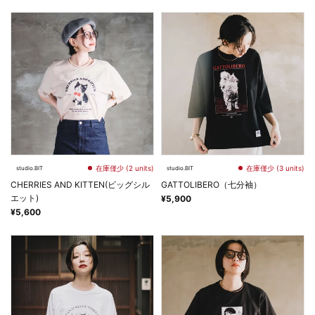
在庫僅少 (2 units)
在庫僅少 (3 units)
studio.BIT
studio.BIT
CHERRIES AND KITTEN(ビッグシル
GATTOLIBERO（七分袖）
エット)
¥5,900
¥5,600