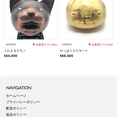
在庫僅少 (1 units)
在庫僅少 (1 units)
永井佳奈子
永井佳奈子
くわえるケモノ
やっぱりカスタード
¥44,000
¥88,000
NAVIGATION
ホームページ
プライバシーポリシー
配送ポリシー
返品ポリシー