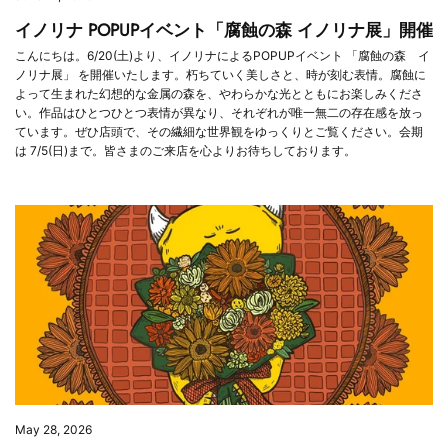
イノリナ POPUPイベント「腐蝕の森 イノリナ展」開催
こんにちは。6/20(土)より、イノリナによるPOPUPイベント 「腐蝕の森 イ
ノリナ展」 を開催いたします。朽ちていく美しさと、時が刻む表情。腐蝕に
よって生まれた幻想的な金属の森を、やわらかな光とともにお楽しみくださ
い。作品はひとつひとつ表情が異なり、それぞれが唯一無二の存在感を放っ
ています。ぜひ店頭で、その繊細な世界観をゆっくりとご覧ください。会期
は 7/5(日)まで。皆さまのご来店を心よりお待ちしております。
May 28, 2026