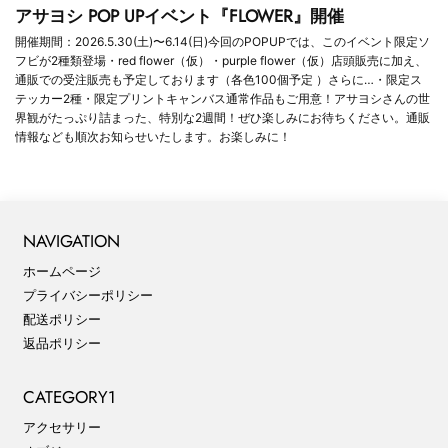
アサヨシ POP UPイベント『FLOWER』開催
開催期間：2026.5.30(土)〜6.14(日)今回のPOPUPでは、このイベント限定ソ
フビが2種類登場・red flower（仮）・purple flower（仮）店頭販売に加え、
通販での受注販売も予定しております（各色100個予定 ）さらに…・限定ス
テッカー2種・限定プリントキャンバス通常作品もご用意！アサヨシさんの世
界観がたっぷり詰まった、特別な2週間！ぜひ楽しみにお待ちください。通販
情報なども順次お知らせいたします。お楽しみに！
NAVIGATION
ホームページ
プライバシーポリシー
配送ポリシー
返品ポリシー
CATEGORY1
アクセサリー