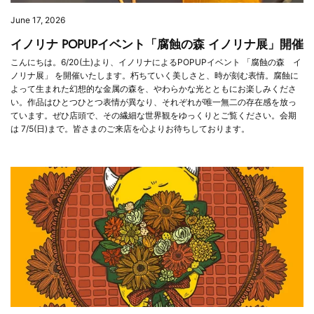
June 17, 2026
イノリナ POPUPイベント「腐蝕の森 イノリナ展」開催
こんにちは。6/20(土)より、イノリナによるPOPUPイベント 「腐蝕の森 イ
ノリナ展」 を開催いたします。朽ちていく美しさと、時が刻む表情。腐蝕に
よって生まれた幻想的な金属の森を、やわらかな光とともにお楽しみくださ
い。作品はひとつひとつ表情が異なり、それぞれが唯一無二の存在感を放っ
ています。ぜひ店頭で、その繊細な世界観をゆっくりとご覧ください。会期
は 7/5(日)まで。皆さまのご来店を心よりお待ちしております。